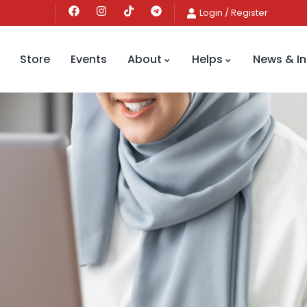
Login
/
Register
Store
Events
About
Helps
News & In