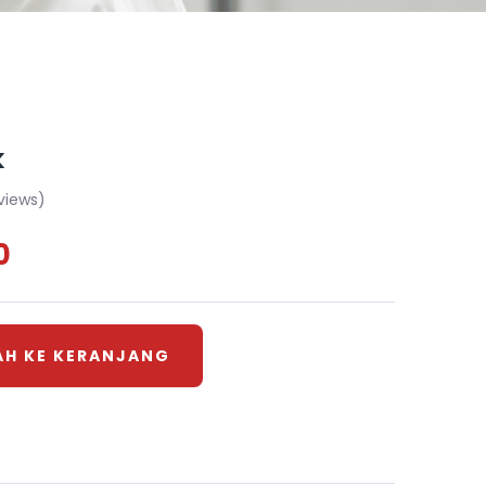
k
views)
0
H KE KERANJANG