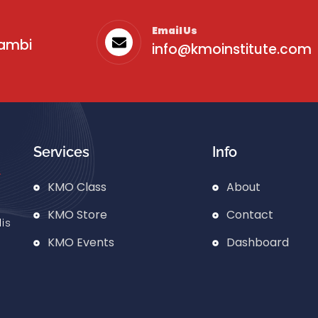
Email Us
sambi
info@kmoinstitute.com
Services
Info
KMO Class
About
KMO Store
Contact
is
KMO Events
Dashboard