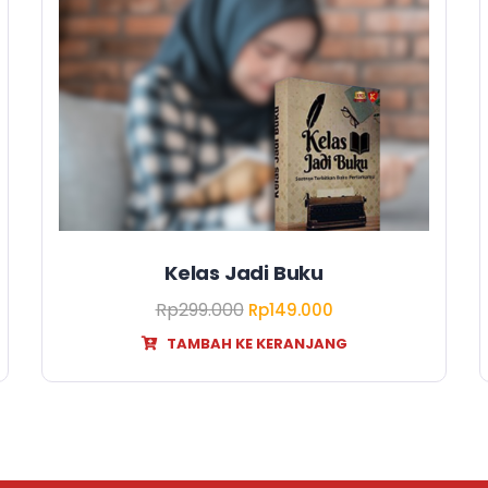
Kelas Jadi Buku
Rp
299.000
Rp
149.000
TAMBAH KE KERANJANG