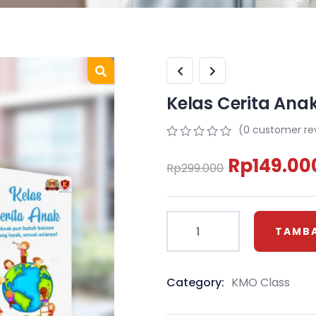
Kelas Cerita Ana
(
0
customer re
0
5
0
Rp
149.00
out
Rp
299.000
of
based
on
customer
ratings
TAMBA
Category:
KMO Class