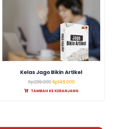
Kelas Jago Bikin Artikel
Rp
299.000
Rp
149.000
TAMBAH KE KERANJANG