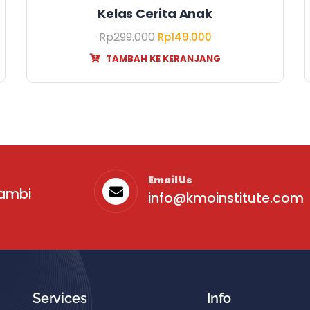
Kelas Cerita Anak
Rp
299.000
Rp
149.000
TAMBAH KE KERANJANG
Email Us
sambi
info@kmoinstitute.com
Services
Info