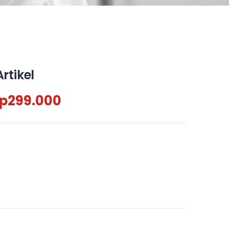
rtikel
p
299.000