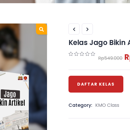
Kelas Jago Bikin A
R
Rp
549.000
0
5
0
out
of
based
on
DAFTAR KELAS
customer
ratings
Category:
KMO Class