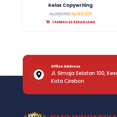
Kelas Copywriting
Rp
299.000
Rp
149.000
TAMBAH KE KERANJANG
Office Address
Jl. Simaja Selatan 100, Ke
Kota Cirebon