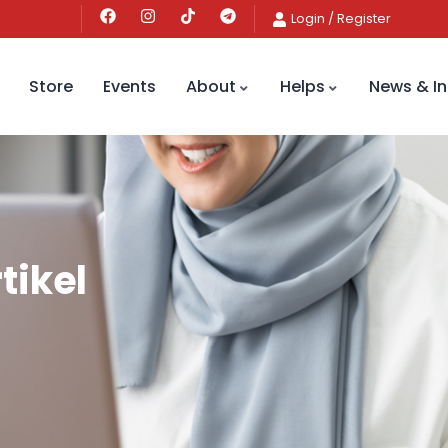
Login
/
Register
Store
Events
About
Helps
News & In
tikel