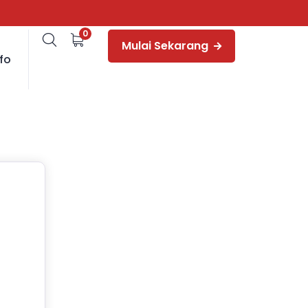
0
Mulai Sekarang
fo