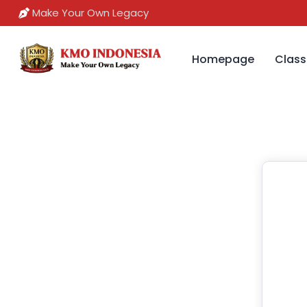
Make Your Own Legacy
Homepage
Class