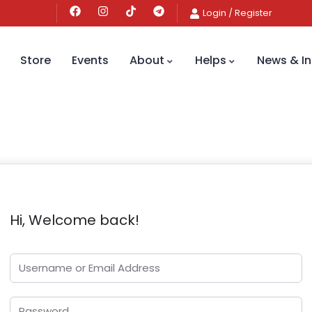
Login
/
Register
Store
Events
About
Helps
News & In
Hi, Welcome back!