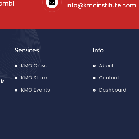
sambi
info@kmoinstitute.com
Services
Info
KMO Class
About
KMO Store
Contact
is
KMO Events
Dashboard