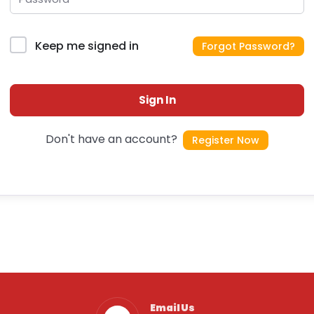
Keep me signed in
Forgot Password?
Sign In
Don't have an account?
Register Now
Email Us