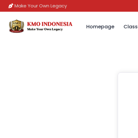
Make Your Own Legacy
Homepage
Class