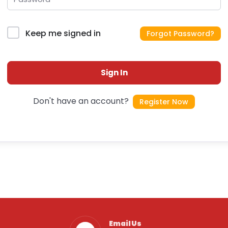
Keep me signed in
Forgot Password?
Sign In
Don't have an account?
Register Now
Email Us