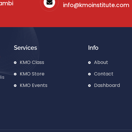
sambi
info@kmoinstitute.com
Services
Info
KMO Class
About
KMO Store
Contact
is
KMO Events
Dashboard