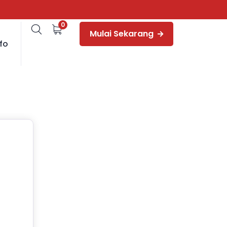
0
Mulai Sekarang
fo