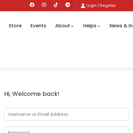
Login
/
Register
Store
Events
About
Helps
News & In
Hi, Welcome back!