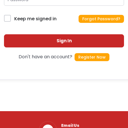
Keep me signed in
Forgot Password?
Sign In
Don't have an account?
Register Now
Email Us