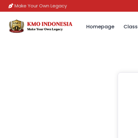
Make Your Own Legacy
Homepage
Class