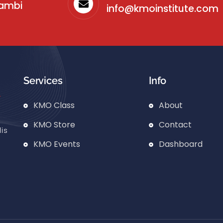
sambi
info@kmoinstitute.com
Services
Info
KMO Class
About
KMO Store
Contact
is
KMO Events
Dashboard