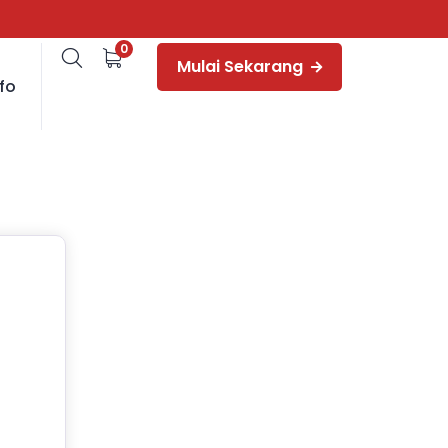
0
Mulai Sekarang
fo