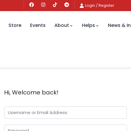
Login
/
Register
Store
Events
About
Helps
News & In
Hi, Welcome back!