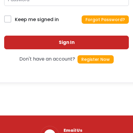
Keep me signed in
Forgot Password?
Sign In
Don't have an account?
Register Now
Email Us