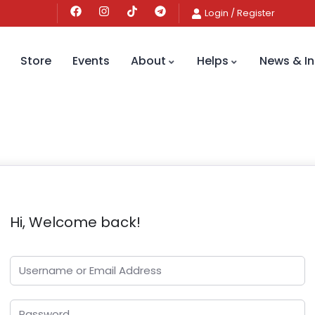
Login
/
Register
Store
Events
About
Helps
News & In
Hi, Welcome back!