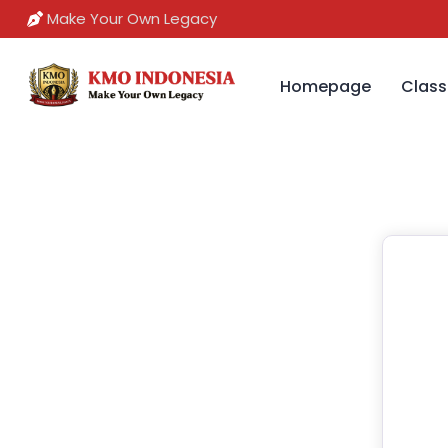
Make Your Own Legacy
Homepage
Class