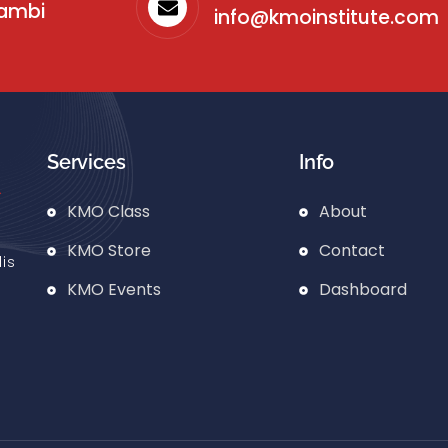
sambi
info@kmoinstitute.com
Services
Info
KMO Class
About
KMO Store
Contact
is
KMO Events
Dashboard