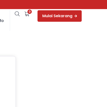
0
Mulai Sekarang
fo