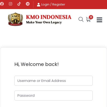
Login
/
Register
0
Hi, Welcome back!