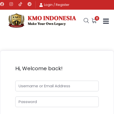
Login
/
Register
0
Hi, Welcome back!