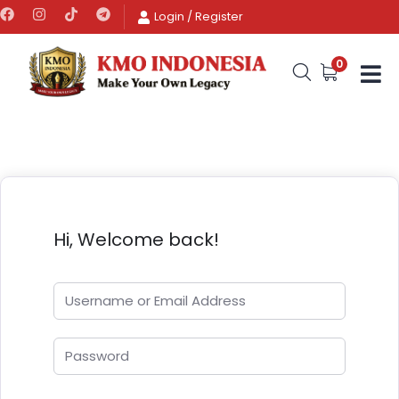
Login
/
Register
0
Hi, Welcome back!