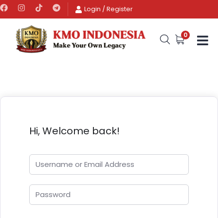
Login
/
Register
0
Hi, Welcome back!