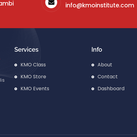
sambi
info@kmoinstitute.com
Services
Info
KMO Class
About
KMO Store
Contact
is
KMO Events
Dashboard