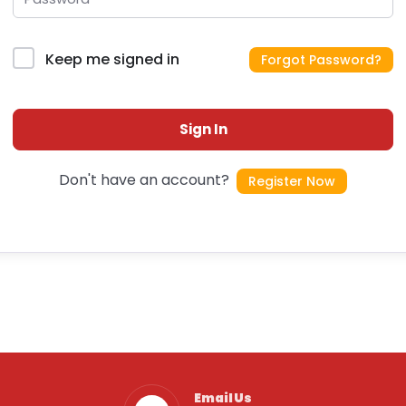
Keep me signed in
Forgot Password?
Sign In
Don't have an account?
Register Now
Email Us