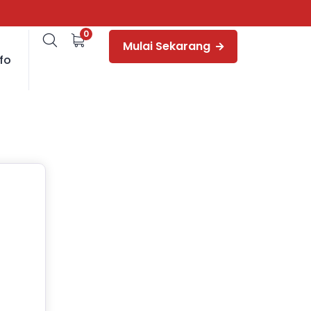
0
Mulai Sekarang
fo