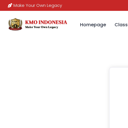
Make Your Own Legacy
Homepage
Class