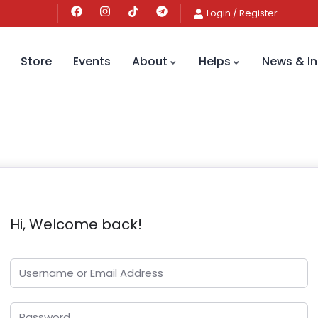
Login
/
Register
Store
Events
About
Helps
News & In
Hi, Welcome back!