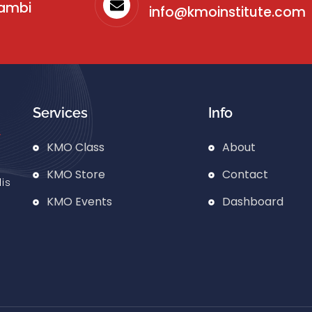
sambi
info@kmoinstitute.com
Services
Info
KMO Class
About
KMO Store
Contact
is
KMO Events
Dashboard