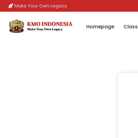
Make Your Own Legacy
Homepage
Class