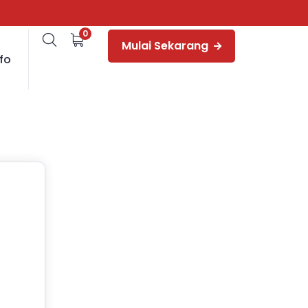
0
Mulai Sekarang
fo