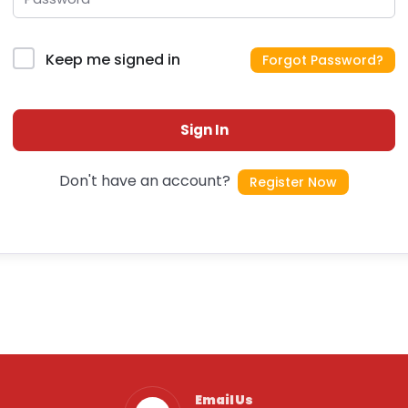
Keep me signed in
Forgot Password?
Sign In
Don't have an account?
Register Now
Email Us