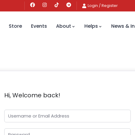
Login
/
Register
Store
Events
About
Helps
News & In
Hi, Welcome back!