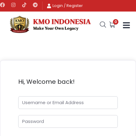
Login
/
Register
0
Hi, Welcome back!